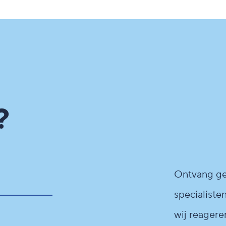
?
Ontvang geh
specialisten
wij reagere