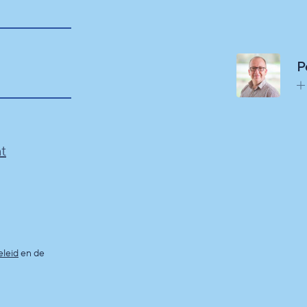
P
t
eleid
en de