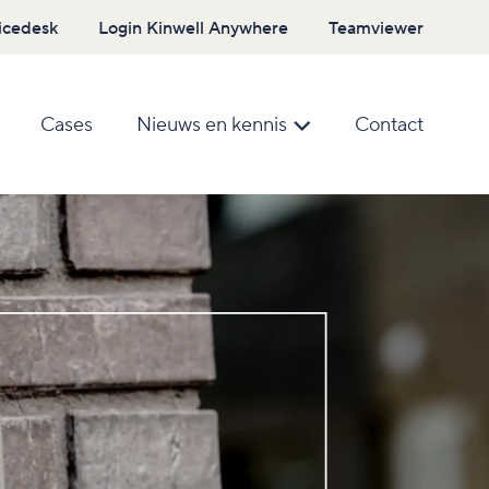
icedesk
Login Kinwell Anywhere
Teamviewer
Cases
Nieuws en kennis
Contact