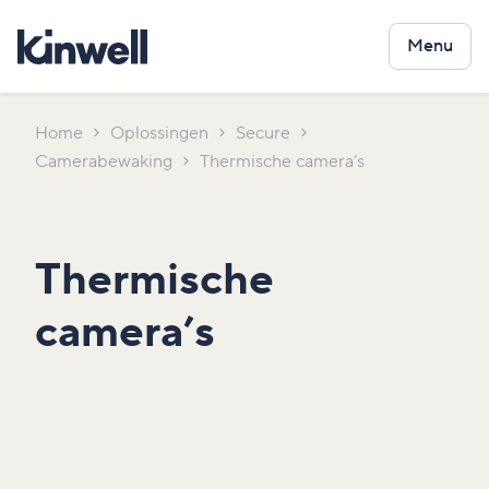
Menu
Home
Oplossingen
Secure
Camerabewaking
Thermische camera’s
Thermische
camera’s