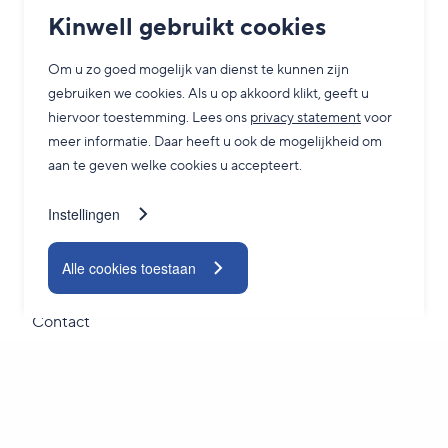
Overheid
Kinwell gebruikt cookies
MKB
Om u zo goed mogelijk van dienst te kunnen zijn
Zorg
gebruiken we cookies. Als u op akkoord klikt, geeft u
Grootzakelijk
hiervoor toestemming. Lees ons
privacy statement
voor
meer informatie. Daar heeft u ook de mogelijkheid om
aan te geven welke cookies u accepteert.
Service
Instellingen
Adviesgesprek
24/7 Servicedesk
Alle cookies toestaan
TeamViewer
Contact
Blogs
Nieuwsbrief