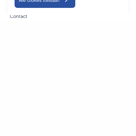
Alle cookies toestaan
TeamViewer
Contact
Blogs
Nieuwsbrief
Inschrijven
Bedrijfsgegevens
Privacy statement
Algemene voorwaarden