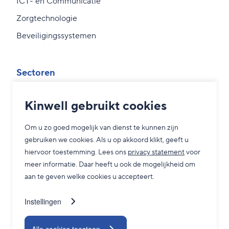
ICT- en Communicatie
Zorgtechnologie
Beveiligingssystemen
Sectoren
Overheid
Kinwell gebruikt cookies
MKB
Om u zo goed mogelijk van dienst te kunnen zijn
Zorg
gebruiken we cookies. Als u op akkoord klikt, geeft u
Grootzakelijk
hiervoor toestemming. Lees ons
privacy statement
voor
meer informatie. Daar heeft u ook de mogelijkheid om
aan te geven welke cookies u accepteert.
Service
Instellingen
Adviesgesprek
24/7 Servicedesk