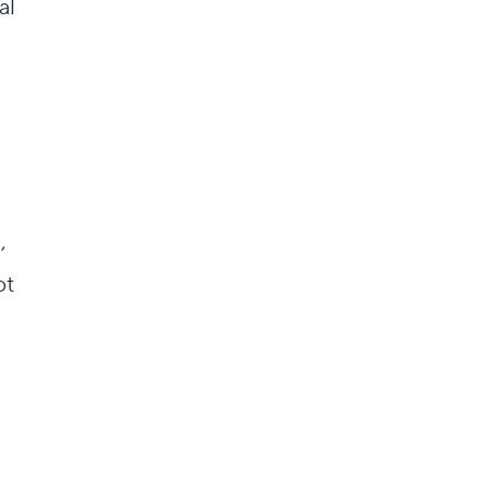
al
,
bt