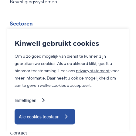
Beveiligingssystemen
Sectoren
Overheid
Kinwell gebruikt cookies
MKB
Om u zo goed mogelijk van dienst te kunnen zijn
Zorg
gebruiken we cookies. Als u op akkoord klikt, geeft u
Grootzakelijk
hiervoor toestemming. Lees ons
privacy statement
voor
meer informatie. Daar heeft u ook de mogelijkheid om
aan te geven welke cookies u accepteert.
Service
Instellingen
Adviesgesprek
24/7 Servicedesk
Alle cookies toestaan
TeamViewer
Contact