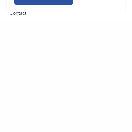
TeamViewer
Contact
Blogs
Nieuwsbrief
Inschrijven
Bedrijfsgegevens
Privacy statement
Algemene voorwaarden
Volg ons