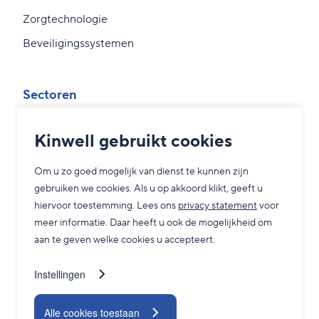
Zorgtechnologie
Beveiligingssystemen
Sectoren
Overheid
Kinwell gebruikt cookies
MKB
Om u zo goed mogelijk van dienst te kunnen zijn
Zorg
gebruiken we cookies. Als u op akkoord klikt, geeft u
Grootzakelijk
hiervoor toestemming. Lees ons
privacy statement
voor
meer informatie. Daar heeft u ook de mogelijkheid om
aan te geven welke cookies u accepteert.
Service
Instellingen
Adviesgesprek
24/7 Servicedesk
Alle cookies toestaan