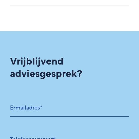
voorbereidingen.
Begin met een risicoanalyse, stel beleid en
procedures op, verbeter technische beveiliging
en zorg voor awareness bij medewerkers. Een
NIS2 QuickScan geeft direct inzicht in de
grootste verbeterpunten.
Vrijblijvend
adviesgesprek?
E-mailadres*