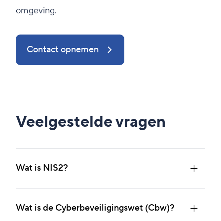
omgeving.
Contact opnemen
Veelgestelde vragen
Wat is NIS2?
NIS2 is de vernieuwde Europese richtlijn voor
Wat is de Cyberbeveiligingswet (Cbw)?
cybersecurity. Deze stelt strengere eisen aan