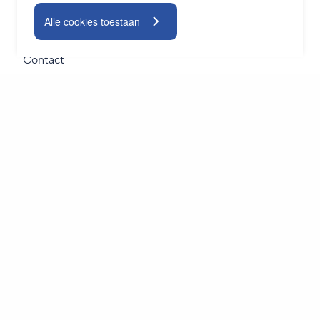
24/7 Servicedesk
Alle cookies toestaan
TeamViewer
Contact
Blogs
Nieuwsbrief
Inschrijven
Bedrijfsgegevens
Privacy statement
Algemene voorwaarden