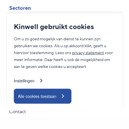
Sectoren
Overheid
Kinwell gebruikt cookies
MKB
Om u zo goed mogelijk van dienst te kunnen zijn
Zorg
gebruiken we cookies. Als u op akkoord klikt, geeft u
Grootzakelijk
hiervoor toestemming. Lees ons
privacy statement
voor
meer informatie. Daar heeft u ook de mogelijkheid om
aan te geven welke cookies u accepteert.
Service
Instellingen
Adviesgesprek
24/7 Servicedesk
Alle cookies toestaan
TeamViewer
Contact
Blogs